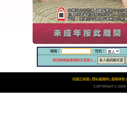
暱稱：
性別：
填完暱稱後選擇聊天室進入→
多人視訊聊天室
校園正妹牆
|
隱私權聲明
|
服務條款
COPYRIGHT © 2009